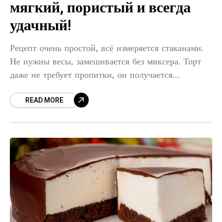
мягкий, пористый и всегда
удачный!
Рецепт очень простой, всё измеряется стаканами.
Не нужны весы, замешивается без миксера. Торт
даже не требует пропитки, он получается
влажным, мягким и пористым. Коржи:
2 яйца
READ MORE
1 стакан