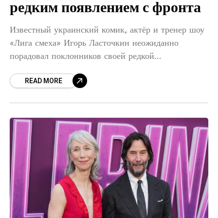
редким появлением с фронта
Известный украинский комик, актёр и тренер шоу
«Лига смеха» Игорь Ласточкин неожиданно
порадовал поклонников своей редкой
видеопоявлением с передовой. Уже несколько
READ MORE
месяцев артист служит в рядах Вооружённых сил
Украины, и