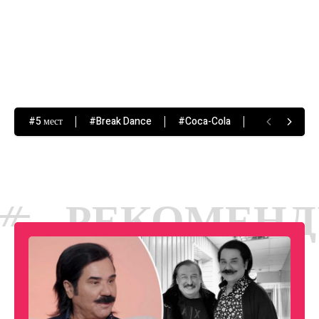
#5 мест
#Break Dance
#Coca-Cola
#Hip-Hop
ОМЕНДУЕМЫ