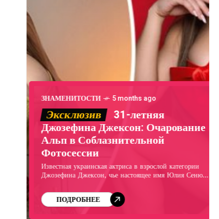
ЗНАМЕНИТОСТИ
5 months ago
Эксклюзив
31-летняя
Джозефина Джексон: Очарование
Альп в Соблазнительной
Фотосессии
Известная украинская актриса в взрослой категории
Джозефина Джексон, чье настоящее имя Юлия Сенюк,
поделилась в Instagram серией откровенных
фотографий, сделанных во время ее зимнего отпуска в
ПОДРОБНЕЕ
Альпах. На изображениях 31-летняя