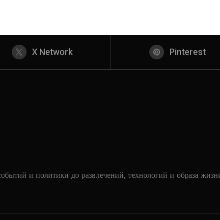
X Network
Pinterest
событий и политики до развлечений, технологий и образа жизн