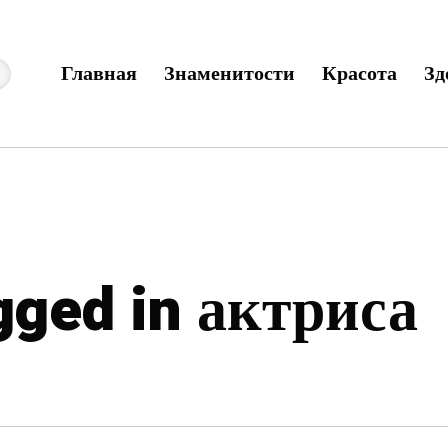
Главная
Знаменитости
Красота
Зд
agged in актриса