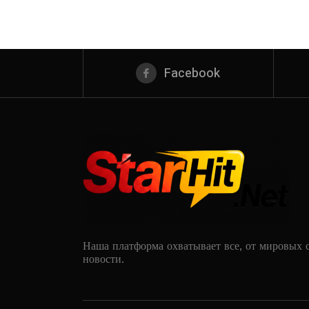
Facebook
Наша платформа охватывает все, от мировых 
новости.