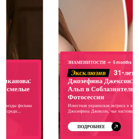
ЗНАМЕНИТОСТИ
5 months ago
Эксклюзив
31-летняя
Джозефина Джексон: Очарование
Альп в Соблазнительной
Фотосессии
Известная украинская актриса в взрослой категории
Джозефина Джексон, чье настоящее имя Юлия Сенюк,
поделилась в Instagram серией откровенных
фотографий, сделанных во время ее зимнего отпуска в
ПОДРОБНЕЕ
Альпах. На изображениях 31-летняя