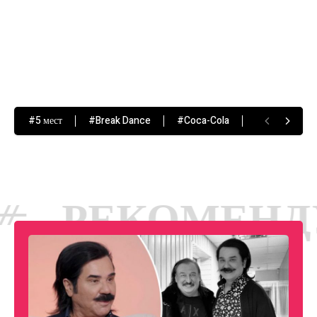
#5 мест
#Break Dance
#Coca-Cola
#Hip-Hop
ОМЕНДУЕМЫЕ