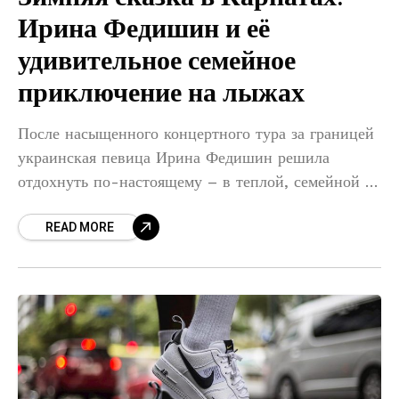
Ирина Федишин и её
удивительное семейное
приключение на лыжах
После насыщенного концертного тура за границей
украинская певица Ирина Федишин решила
отдохнуть по-настоящему – в теплой, семейной и
волшебной зимней атмосфере. Она вместе с
READ MORE
близкими отправилась в снежные Карпаты, где