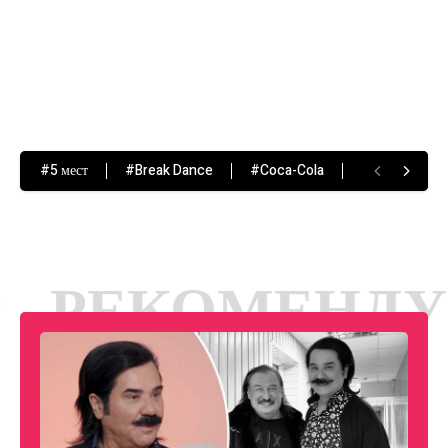
#5 мест
#Break Dance
#Coca-Cola
#Hip-Hop
МЕНДУЕМЫЕ