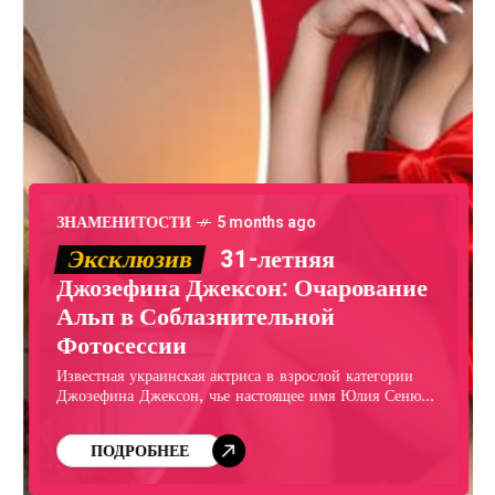
ЗНАМЕНИТОСТИ
5 months ago
Эксклюзив
31-летняя
Джозефина Джексон: Очарование
Альп в Соблазнительной
Фотосессии
Известная украинская актриса в взрослой категории
Джозефина Джексон, чье настоящее имя Юлия Сенюк,
поделилась в Instagram серией откровенных
фотографий, сделанных во время ее зимнего отпуска в
ПОДРОБНЕЕ
Альпах. На изображениях 31-летняя