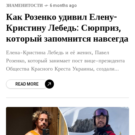
ЗНАМЕНИТОСТИ
6 months ago
Как Розенко удивил Елену-
Кристину Лебедь: Сюрприз,
который запомнится навсегда
Елена-Кристина Лебедь и её жених, Павел
Розенко, который занимает пост вице-президента
Общества Красного Креста Украины, создали
новый забавный ролик для Instagram. В этом
READ MORE
видео Павел завлекает свою возлюбленную
обещанием «сюрприза»,