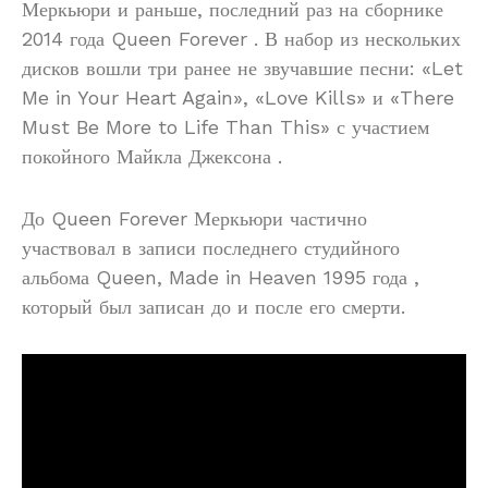
Меркьюри и раньше, последний раз на сборнике
2014 года Queen Forever . В набор из нескольких
дисков вошли три ранее не звучавшие песни: «Let
Me in Your Heart Again», «Love Kills» и «There
Must Be More to Life Than This» с участием
покойного Майкла Джексона .
До Queen Forever Меркьюри частично
участвовал в записи последнего студийного
альбома Queen, Made in Heaven 1995 года ,
который был записан до и после его смерти.