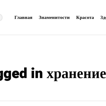
Главная
Знаменитости
Красота
Зд
agged in хранени