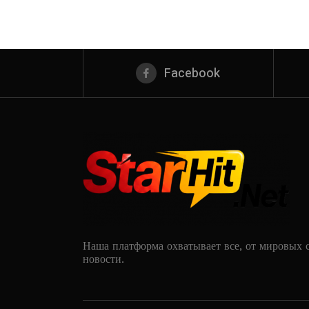
Facebook
Наша платформа охватывает все, от мировых 
новости.