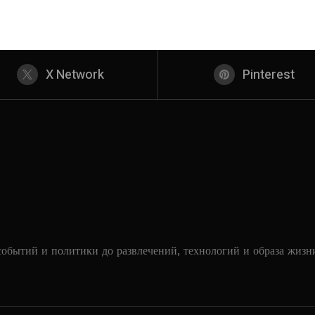
X Network
Pinterest
событий и политики до развлечений, технологий и образа жизн