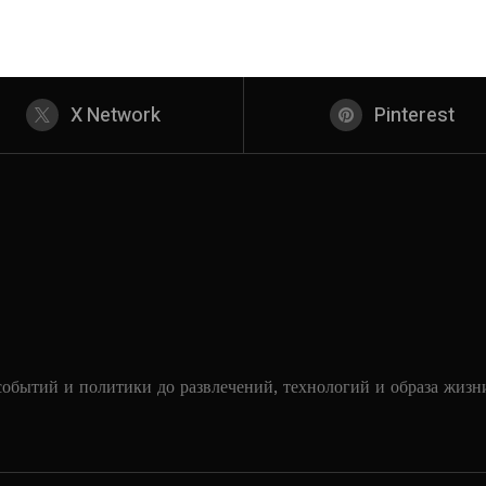
X Network
Pinterest
событий и политики до развлечений, технологий и образа жизн