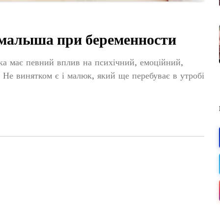
 малыша при беременности
ика має певний вплив на психічний, емоційний,
Не винятком є ​​і малюк, який ще перебуває в утробі