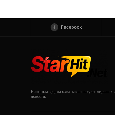
Facebook
Наша платформа охватывает все, от мировых 
новости.