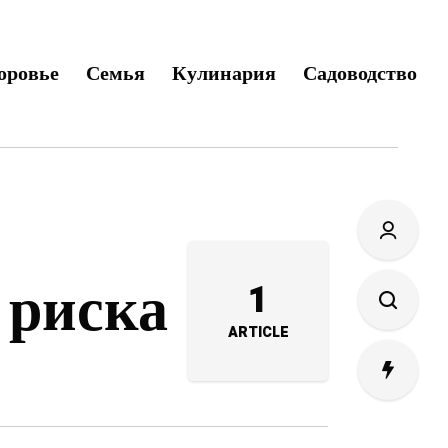
оровье
Семья
Кулинария
Садоводство
 риска
1
ARTICLE