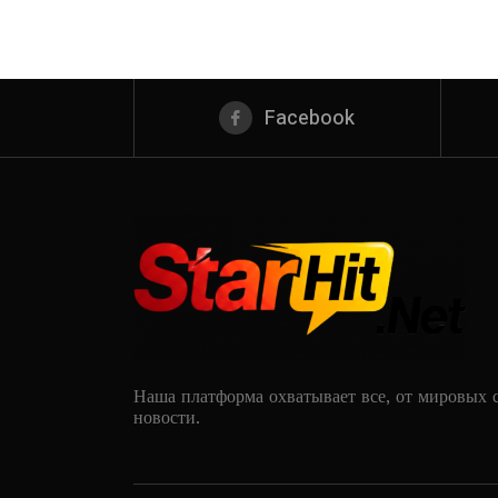
Facebook
Наша платформа охватывает все, от мировых 
новости.