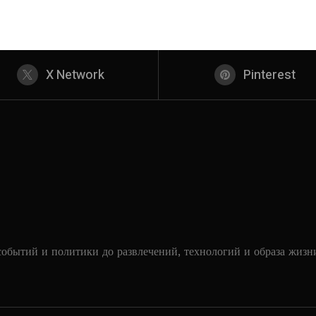
X Network
Pinterest
событий и политики до развлечений, технологий и образа жизн