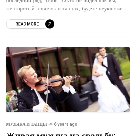
последний ряд, чтобы никто не видел как вы,
желторотый новичок в танцах, будете неуклюже
крутить попой или махать руками. Где-то далеко
READ MORE
от
МУЗЫКА И ТАНЦЫ
6 years ago