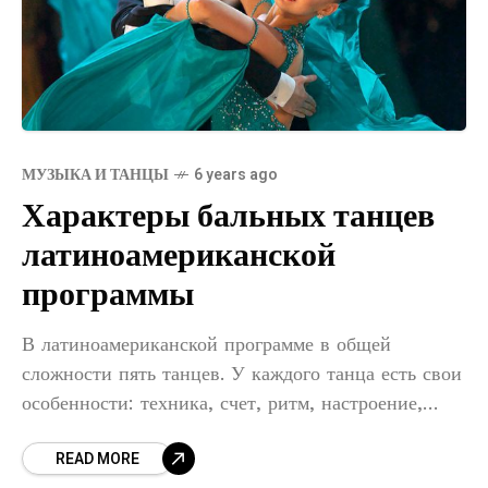
МУЗЫКА И ТАНЦЫ
6 years ago
Характеры бальных танцев
латиноамериканской
программы
В латиноамериканской программе в общей
сложности пять танцев. У каждого танца есть свои
особенности: техника, счет, ритм, настроение,
характер. Даже обычный зритель часто может
READ MORE
озвучить название танца, который исполняет