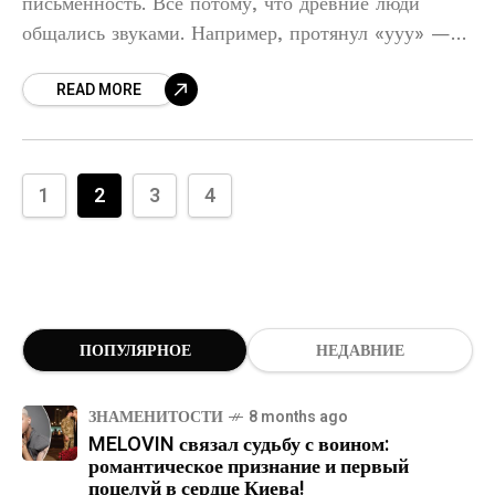
письменность. Все потому, что древние люди
общались звуками. Например, протянул «ууу» —
позвал женщину на пещерное романтическое
READ MORE
свидание. Со временем звуки стали
интерпретироваться
1
2
3
4
ПОПУЛЯРНОЕ
НЕДАВНИЕ
ЗНАМЕНИТОСТИ
8 months ago
MELOVIN связал судьбу с воином:
романтическое признание и первый
поцелуй в сердце Киева!